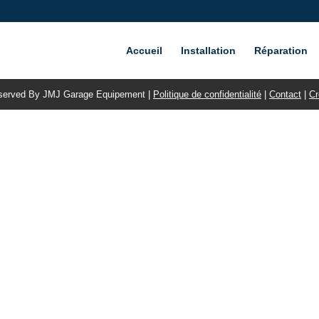
Accueil
Installation
Réparation
eserved By JMJ Garage Equipement |
Politique de confidentialité
|
Contact
|
Cr