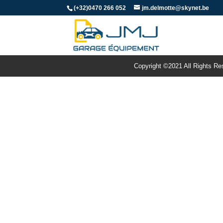
(+32)0470 266 052
jm.delmotte@skynet.be
Copyright ©2021 All Rights R