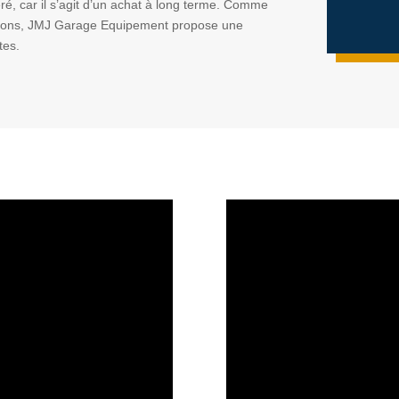
éré, car il s’agit d’un achat à long terme. Comme
ications, JMJ Garage Equipement propose une
tes.